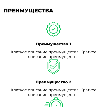
ПРЕИМУЩЕСТВА
Преимущество 1
Краткое описание преимущества. Краткое
описание преимущества.
Преимущество 2
Краткое описание преимущества. Краткое
описание преимущества.