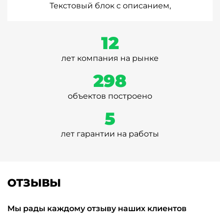
Текстовый блок с описанием,
12
лет компания на рынке
299
объектов построено
5
лет гарантии на работы
ОТЗЫВЫ
Мы рады каждому отзыву наших клиентов