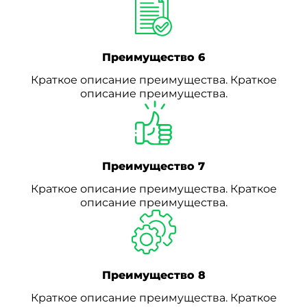
Преимущество 6
Краткое описание преимущества. Краткое
описание преимущества.
Преимущество 7
Краткое описание преимущества. Краткое
описание преимущества.
Преимущество 8
Краткое описание преимущества. Краткое