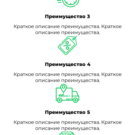
Преимущество 3
Краткое описание преимущества. Краткое
описание преимущества.
Преимущество 4
Краткое описание преимущества. Краткое
описание преимущества.
Преимущество 5
Краткое описание преимущества. Краткое
описание преимущества.