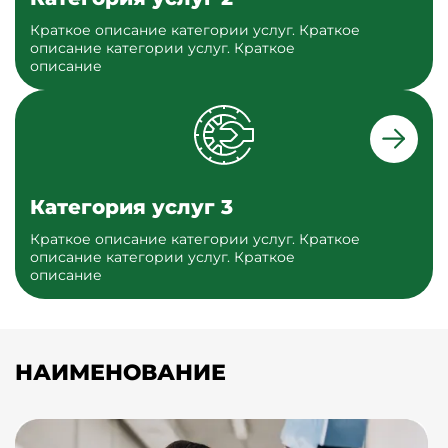
Краткое описание категории услуг. Краткое
описание категории услуг. Краткое
описание
Категория услуг 3
Краткое описание категории услуг. Краткое
описание категории услуг. Краткое
описание
НАИМЕНОВАНИЕ