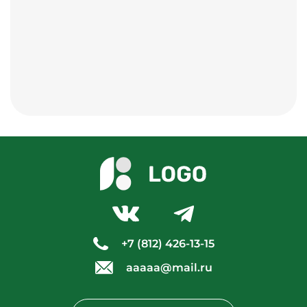
+7 (812) 426-13-15
aaaaa@mail.ru