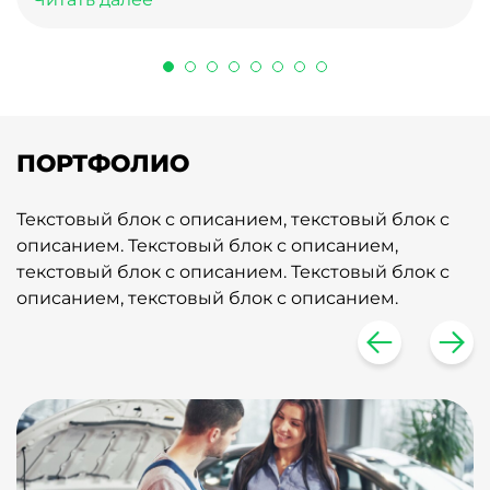
ПОРТФОЛИО
Текстовый блок с описанием, текстовый блок с
описанием. Текстовый блок с описанием,
текстовый блок с описанием. Текстовый блок с
описанием, текстовый блок с описанием.